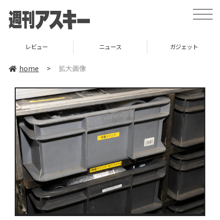
toggle
naviga
レビュー
ニュース
ガジェット
home
>
拡大画像