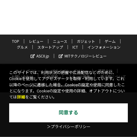
TOP
レビュー
ニュース
ガジェット
ゲーム
グルメ
スタートアップ
ICT
インフォメーション
ASCII.jp
MITテクノロジーレビュー
サイトポリシー
プライバシーポリシー
運営会社
このサイトでは、利用状況の把握や広告配信などのために、
お問い合わせ
広告掲載
スタッフ募集
電子版について
Cookieを使用してアクセスデータを取得・利用しています。これ
以降のページに遷移した場合、Cookieの設定や使用に同意したこ
©KADOKAWA ASCII Research Laboratories, Inc. 2026
とになります。Cookieの設定や使用の詳細、オプトアウトについ
ては
詳細
をご覧ください。
同意する
＞プライバシーポリシー