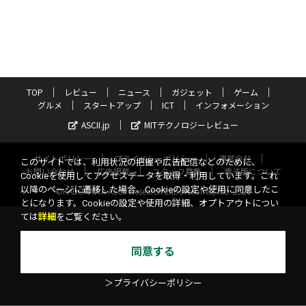
TOP
レビュー
ニュース
ガジェット
ゲーム
グルメ
スタートアップ
ICT
インフォメーション
ASCII.jp
MITテクノロジーレビュー
サイトポリシー
プライバシーポリシー
運営会社
このサイトでは、利用状況の把握や広告配信などのために、
お問い合わせ
広告掲載
スタッフ募集
電子版について
Cookieを使用してアクセスデータを取得・利用しています。これ
以降のページに遷移した場合、Cookieの設定や使用に同意したこ
©KADOKAWA ASCII Research Laboratories, Inc. 2026
とになります。Cookieの設定や使用の詳細、オプトアウトについ
ては
詳細
をご覧ください。
同意する
＞プライバシーポリシー