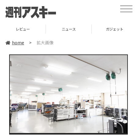
toggle
naviga
レビュー
ニュース
ガジェット
home
>
拡大画像