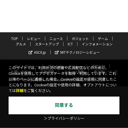
TOP
レビュー
ニュース
ガジェット
ゲーム
グルメ
スタートアップ
ICT
インフォメーション
ASCII.jp
MITテクノロジーレビュー
サイトポリシー
プライバシーポリシー
運営会社
このサイトでは、利用状況の把握や広告配信などのために、
お問い合わせ
広告掲載
スタッフ募集
電子版について
Cookieを使用してアクセスデータを取得・利用しています。これ
以降のページに遷移した場合、Cookieの設定や使用に同意したこ
©KADOKAWA ASCII Research Laboratories, Inc. 2026
とになります。Cookieの設定や使用の詳細、オプトアウトについ
ては
詳細
をご覧ください。
同意する
＞プライバシーポリシー