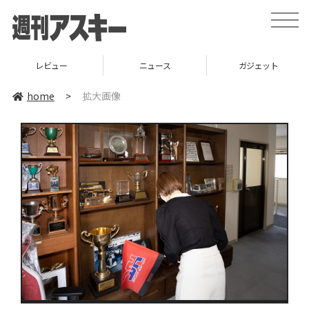
toggle
naviga
レビュー
ニュース
ガジェット
home
>
拡大画像