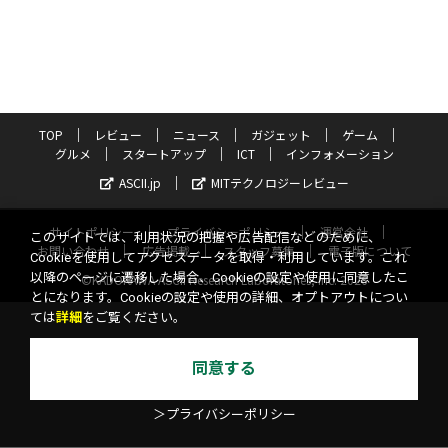
TOP
レビュー
ニュース
ガジェット
ゲーム
グルメ
スタートアップ
ICT
インフォメーション
ASCII.jp
MITテクノロジーレビュー
サイトポリシー
プライバシーポリシー
運営会社
このサイトでは、利用状況の把握や広告配信などのために、
お問い合わせ
広告掲載
スタッフ募集
電子版について
Cookieを使用してアクセスデータを取得・利用しています。これ
以降のページに遷移した場合、Cookieの設定や使用に同意したこ
©KADOKAWA ASCII Research Laboratories, Inc. 2026
とになります。Cookieの設定や使用の詳細、オプトアウトについ
ては
詳細
をご覧ください。
同意する
＞プライバシーポリシー