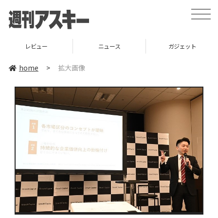
toggle
naviga
レビュー
ニュース
ガジェット
home
>
拡大画像