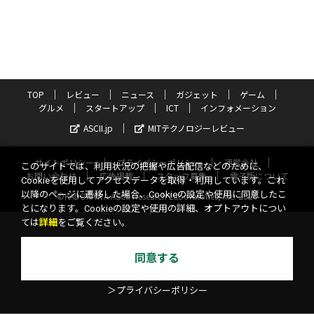
TOP
レビュー
ニュース
ガジェット
ゲーム
グルメ
スタートアップ
ICT
インフォメーション
ASCII.jp
MITテクノロジーレビュー
サイトポリシー
プライバシーポリシー
運営会社
このサイトでは、利用状況の把握や広告配信などのために、
お問い合わせ
広告掲載
スタッフ募集
電子版について
Cookieを使用してアクセスデータを取得・利用しています。これ
以降のページに遷移した場合、Cookieの設定や使用に同意したこ
©KADOKAWA ASCII Research Laboratories, Inc. 2026
とになります。Cookieの設定や使用の詳細、オプトアウトについ
ては
詳細
をご覧ください。
同意する
＞プライバシーポリシー