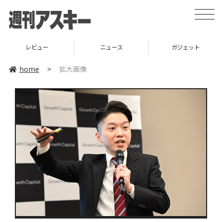
toggle
naviga
レビュー
ニュース
ガジェット
home
>
拡大画像