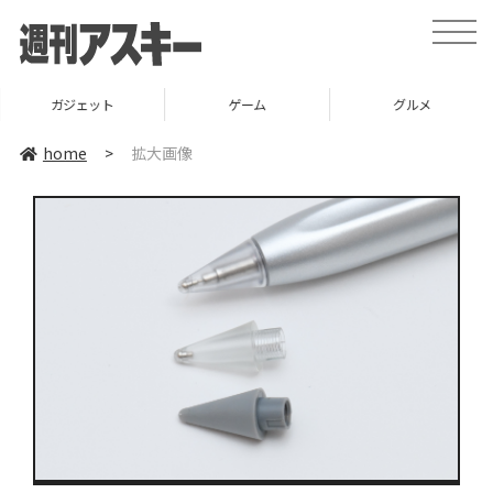
toggle
naviga
ガジェット
ゲーム
グルメ
home
>
拡大画像