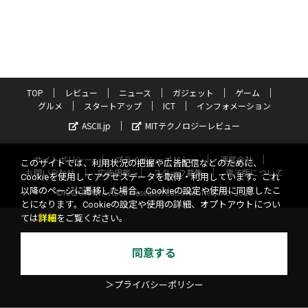
TOP
レビュー
ニュース
ガジェット
ゲーム
グルメ
スタートアップ
ICT
インフォメーション
ASCII.jp
MITテクノロジーレビュー
サイトポリシー
プライバシーポリシー
運営会社
このサイトでは、利用状況の把握や広告配信などのために、
お問い合わせ
広告掲載
スタッフ募集
電子版について
Cookieを使用してアクセスデータを取得・利用しています。これ
以降のページに遷移した場合、Cookieの設定や使用に同意したこ
©KADOKAWA ASCII Research Laboratories, Inc. 2026
とになります。Cookieの設定や使用の詳細、オプトアウトについ
ては
詳細
をご覧ください。
同意する
＞プライバシーポリシー