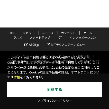
TOP
レビュー
ニュース
ガジェット
ゲーム
グルメ
スタートアップ
ICT
インフォメーション
ASCII.jp
MITテクノロジーレビュー
サイトポリシー
プライバシーポリシー
運営会社
このサイトでは、利用状況の把握や広告配信などのために、
お問い合わせ
広告掲載
スタッフ募集
電子版について
Cookieを使用してアクセスデータを取得・利用しています。これ
以降のページに遷移した場合、Cookieの設定や使用に同意したこ
©KADOKAWA ASCII Research Laboratories, Inc. 2026
とになります。Cookieの設定や使用の詳細、オプトアウトについ
ては
詳細
をご覧ください。
同意する
＞プライバシーポリシー