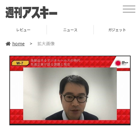
toggle
naviga
レビュー
ニュース
ガジェット
home
>
拡大画像