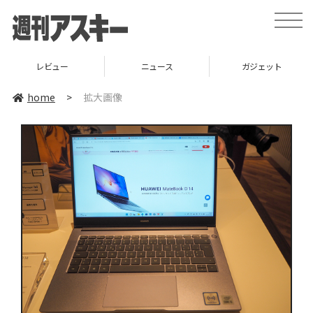
toggle
naviga
レビュー
ニュース
ガジェット
home
>
拡大画像