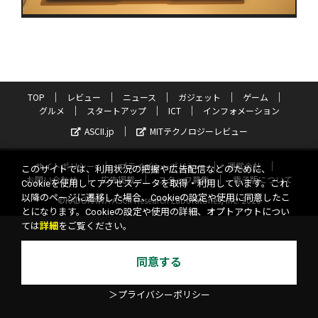
TOP
レビュー
ニュース
ガジェット
ゲーム
グルメ
スタートアップ
ICT
インフォメーション
ASCII.jp
MITテクノロジーレビュー
サイトポリシー
プライバシーポリシー
運営会社
このサイトでは、利用状況の把握や広告配信などのために、
お問い合わせ
広告掲載
スタッフ募集
電子版について
Cookieを使用してアクセスデータを取得・利用しています。これ
以降のページに遷移した場合、Cookieの設定や使用に同意したこ
©KADOKAWA ASCII Research Laboratories, Inc. 2026
とになります。Cookieの設定や使用の詳細、オプトアウトについ
ては
詳細
をご覧ください。
同意する
＞プライバシーポリシー