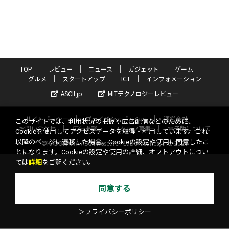
TOP
レビュー
ニュース
ガジェット
ゲーム
グルメ
スタートアップ
ICT
インフォメーション
ASCII.jp
MITテクノロジーレビュー
サイトポリシー
プライバシーポリシー
運営会社
このサイトでは、利用状況の把握や広告配信などのために、
お問い合わせ
広告掲載
スタッフ募集
電子版について
Cookieを使用してアクセスデータを取得・利用しています。これ
以降のページに遷移した場合、Cookieの設定や使用に同意したこ
©KADOKAWA ASCII Research Laboratories, Inc. 2026
とになります。Cookieの設定や使用の詳細、オプトアウトについ
ては
詳細
をご覧ください。
同意する
＞プライバシーポリシー