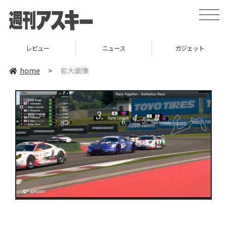
toggle
naviga
レビュー
ニュース
ガジェット
home
>
拡大画像