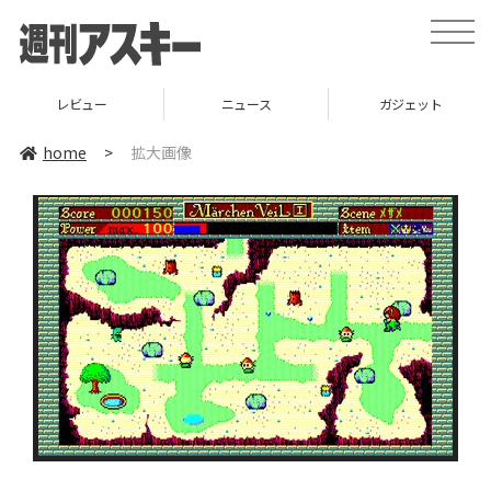
toggle
naviga
レビュー
ニュース
ガジェット
home
>
拡大画像