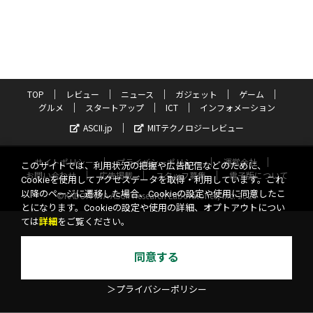
TOP
レビュー
ニュース
ガジェット
ゲーム
グルメ
スタートアップ
ICT
インフォメーション
ASCII.jp
MITテクノロジーレビュー
サイトポリシー
プライバシーポリシー
運営会社
このサイトでは、利用状況の把握や広告配信などのために、
お問い合わせ
広告掲載
スタッフ募集
電子版について
Cookieを使用してアクセスデータを取得・利用しています。これ
以降のページに遷移した場合、Cookieの設定や使用に同意したこ
©KADOKAWA ASCII Research Laboratories, Inc. 2026
とになります。Cookieの設定や使用の詳細、オプトアウトについ
ては
詳細
をご覧ください。
同意する
＞プライバシーポリシー