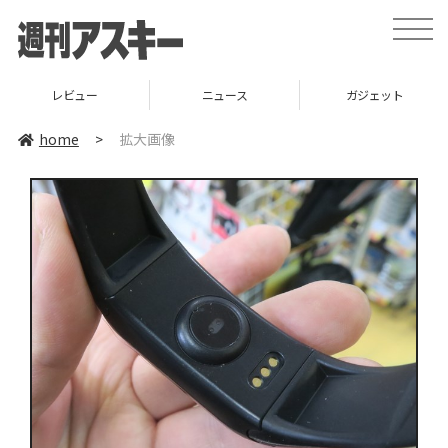
toggle
naviga
レビュー
ニュース
ガジェット
home
>
拡大画像