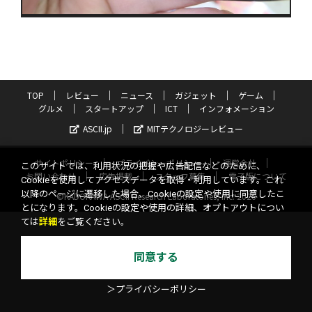
TOP
レビュー
ニュース
ガジェット
ゲーム
グルメ
スタートアップ
ICT
インフォメーション
ASCII.jp
MITテクノロジーレビュー
サイトポリシー
プライバシーポリシー
運営会社
このサイトでは、利用状況の把握や広告配信などのために、
お問い合わせ
広告掲載
スタッフ募集
電子版について
Cookieを使用してアクセスデータを取得・利用しています。これ
以降のページに遷移した場合、Cookieの設定や使用に同意したこ
©KADOKAWA ASCII Research Laboratories, Inc. 2026
とになります。Cookieの設定や使用の詳細、オプトアウトについ
ては
詳細
をご覧ください。
同意する
＞プライバシーポリシー