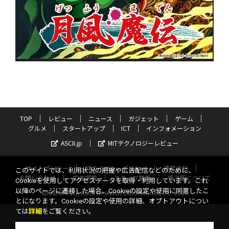
TOP
レビュー
ニュース
ガジェット
ゲーム
グルメ
スタートアップ
ICT
インフォメーション
ASCII.jp
MITテクノロジーレビュー
サイトポリシー
プライバシーポリシー
運営会社
このサイトでは、利用状況の把握や広告配信などのために、
お問い合わせ
広告掲載
スタッフ募集
電子版について
Cookieを使用してアクセスデータを取得・利用しています。これ
以降のページに遷移した場合、Cookieの設定や使用に同意したこ
©KADOKAWA ASCII Research Laboratories, Inc. 2026
とになります。Cookieの設定や使用の詳細、オプトアウトについ
ては
詳細
をご覧ください。