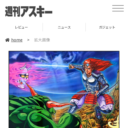
toggle
naviga
レビュー
ニュース
ガジェット
home
>
拡大画像