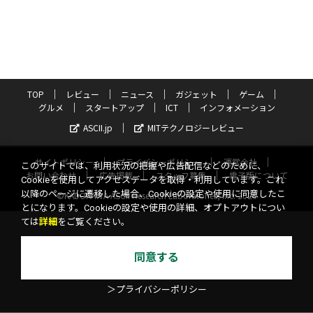
TOP
レビュー
ニュース
ガジェット
ゲーム
グルメ
スタートアップ
ICT
インフォメーション
ASCII.jp
MITテクノロジーレビュー
サイトポリシー
プライバシーポリシー
運営会社
このサイトでは、利用状況の把握や広告配信などのために、
お問い合わせ
広告掲載
スタッフ募集
電子版について
Cookieを使用してアクセスデータを取得・利用しています。これ
以降のページに遷移した場合、Cookieの設定や使用に同意したこ
©KADOKAWA ASCII Research Laboratories, Inc. 2026
とになります。Cookieの設定や使用の詳細、オプトアウトについ
ては
詳細
をご覧ください。
同意する
＞プライバシーポリシー