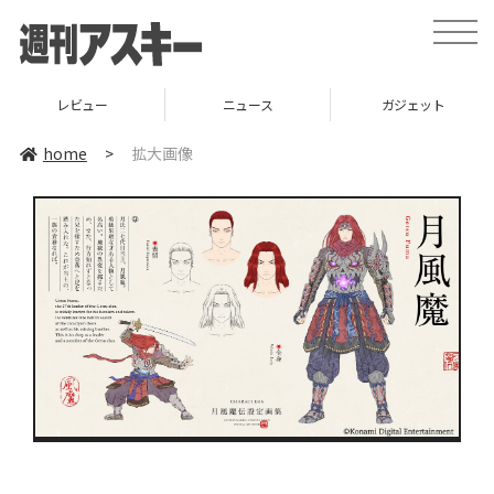
toggle
naviga
レビュー
ニュース
ガジェット
home
>
拡大画像