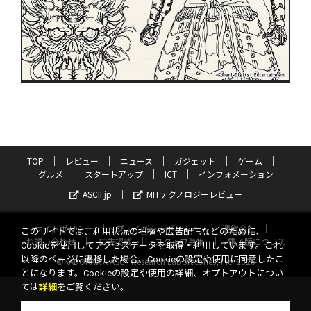
TOP
レビュー
ニュース
ガジェット
ゲーム
グルメ
スタートアップ
ICT
インフォメーション
ASCII.jp
MITテクノロジーレビュー
サイトポリシー
プライバシーポリシー
運営会社
このサイトでは、利用状況の把握や広告配信などのために、
お問い合わせ
広告掲載
スタッフ募集
電子版について
Cookieを使用してアクセスデータを取得・利用しています。これ
以降のページに遷移した場合、Cookieの設定や使用に同意したこ
©KADOKAWA ASCII Research Laboratories, Inc. 2026
とになります。Cookieの設定や使用の詳細、オプトアウトについ
ては
詳細
をご覧ください。