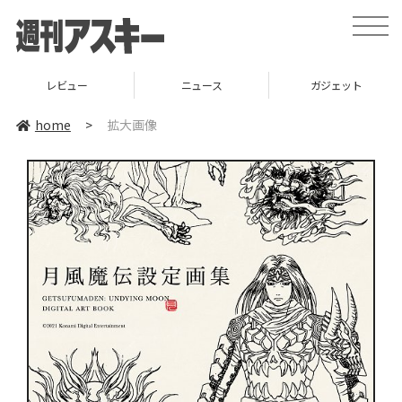
toggle
naviga
レビュー
ニュース
ガジェット
home
>
拡大画像