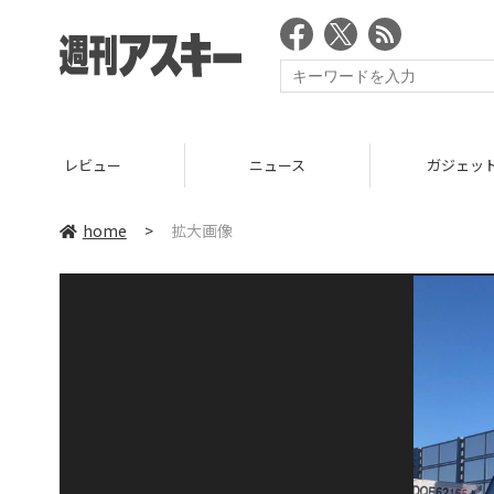
レビュー
ニュース
ガジェッ
home
>
拡大画像