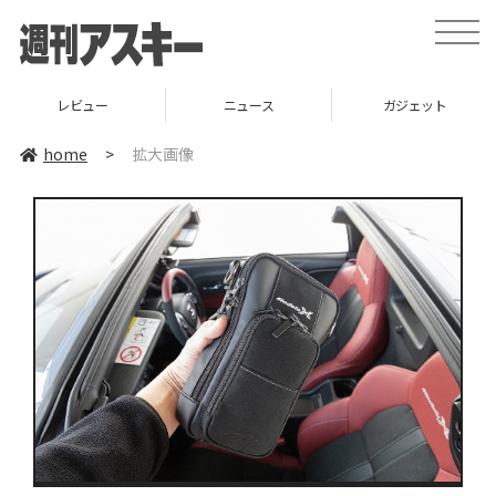
toggle
naviga
レビュー
ニュース
ガジェット
home
>
拡大画像