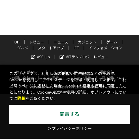
TOP
レビュー
ニュース
ガジェット
ゲーム
グルメ
スタートアップ
ICT
インフォメーション
ASCII.jp
MITテクノロジーレビュー
サイトポリシー
プライバシーポリシー
運営会社
このサイトでは、利用状況の把握や広告配信などのために、
お問い合わせ
広告掲載
スタッフ募集
電子版について
Cookieを使用してアクセスデータを取得・利用しています。これ
以降のページに遷移した場合、Cookieの設定や使用に同意したこ
©KADOKAWA ASCII Research Laboratories, Inc. 2026
とになります。Cookieの設定や使用の詳細、オプトアウトについ
ては
詳細
をご覧ください。
同意する
＞プライバシーポリシー