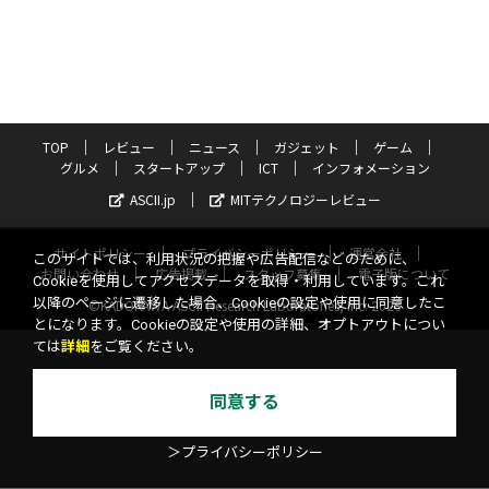
TOP
レビュー
ニュース
ガジェット
ゲーム
グルメ
スタートアップ
ICT
インフォメーション
ASCII.jp
MITテクノロジーレビュー
サイトポリシー
プライバシーポリシー
運営会社
このサイトでは、利用状況の把握や広告配信などのために、
お問い合わせ
広告掲載
スタッフ募集
電子版について
Cookieを使用してアクセスデータを取得・利用しています。これ
以降のページに遷移した場合、Cookieの設定や使用に同意したこ
©KADOKAWA ASCII Research Laboratories, Inc. 2026
とになります。Cookieの設定や使用の詳細、オプトアウトについ
ては
詳細
をご覧ください。
同意する
＞プライバシーポリシー