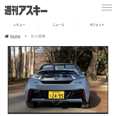
toggle
naviga
レビュー
ニュース
ガジェット
home
>
拡大画像