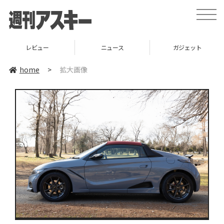
toggle
naviga
レビュー
ニュース
ガジェット
home
>
拡大画像