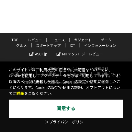
TOP
レビュー
ニュース
ガジェット
ゲーム
グルメ
スタートアップ
ICT
インフォメーション
ASCII.jp
MITテクノロジーレビュー
サイトポリシー
プライバシーポリシー
運営会社
このサイトでは、利用状況の把握や広告配信などのために、
お問い合わせ
広告掲載
スタッフ募集
電子版について
Cookieを使用してアクセスデータを取得・利用しています。これ
以降のページに遷移した場合、Cookieの設定や使用に同意したこ
©KADOKAWA ASCII Research Laboratories, Inc. 2026
とになります。Cookieの設定や使用の詳細、オプトアウトについ
ては
詳細
をご覧ください。
同意する
＞プライバシーポリシー