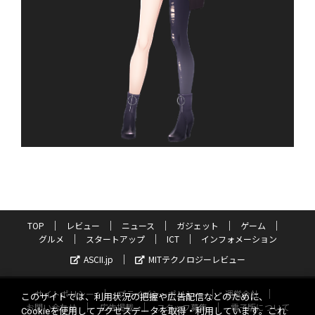
TOP
レビュー
ニュース
ガジェット
ゲーム
グルメ
スタートアップ
ICT
インフォメーション
ASCII.jp
MITテクノロジーレビュー
サイトポリシー
プライバシーポリシー
運営会社
このサイトでは、利用状況の把握や広告配信などのために、
お問い合わせ
広告掲載
スタッフ募集
電子版について
Cookieを使用してアクセスデータを取得・利用しています。これ