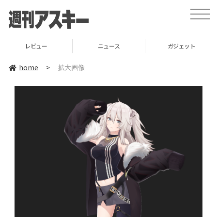
toggle
naviga
レビュー
ニュース
ガジェット
home
>
拡大画像