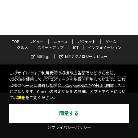
TOP
レビュー
ニュース
ガジェット
ゲーム
グルメ
スタートアップ
ICT
インフォメーション
ASCII.jp
MITテクノロジーレビュー
サイトポリシー
プライバシーポリシー
運営会社
このサイトでは、利用状況の把握や広告配信などのために、
お問い合わせ
広告掲載
スタッフ募集
電子版について
Cookieを使用してアクセスデータを取得・利用しています。これ
以降のページに遷移した場合、Cookieの設定や使用に同意したこ
©KADOKAWA ASCII Research Laboratories, Inc. 2026
とになります。Cookieの設定や使用の詳細、オプトアウトについ
ては
詳細
をご覧ください。
同意する
＞プライバシーポリシー