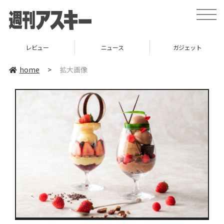
toggle
naviga
レビュー
ニュース
ガジェット
home
>
拡大画像