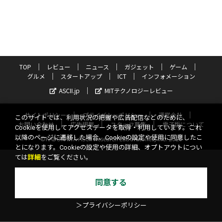
TOP
レビュー
ニュース
ガジェット
ゲーム
グルメ
スタートアップ
ICT
インフォメーション
ASCII.jp
MITテクノロジーレビュー
サイトポリシー
プライバシーポリシー
運営会社
このサイトでは、利用状況の把握や広告配信などのために、
お問い合わせ
広告掲載
スタッフ募集
電子版について
Cookieを使用してアクセスデータを取得・利用しています。これ
以降のページに遷移した場合、Cookieの設定や使用に同意したこ
©KADOKAWA ASCII Research Laboratories, Inc. 2026
とになります。Cookieの設定や使用の詳細、オプトアウトについ
ては
詳細
をご覧ください。
同意する
＞プライバシーポリシー