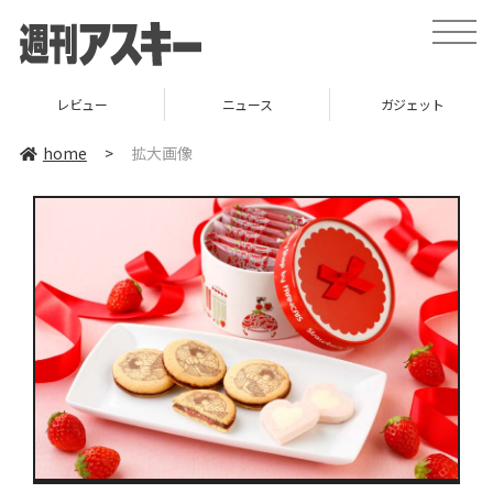
toggle
naviga
レビュー
ニュース
ガジェット
home
>
拡大画像