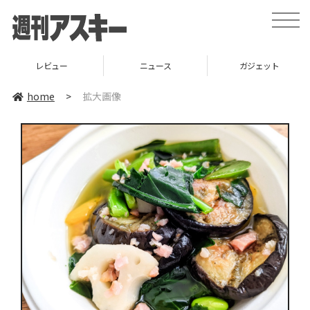
toggle
naviga
レビュー
ニュース
ガジェット
home
>
拡大画像