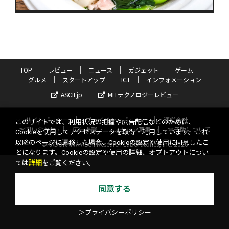
TOP
レビュー
ニュース
ガジェット
ゲーム
グルメ
スタートアップ
ICT
インフォメーション
ASCII.jp
MITテクノロジーレビュー
サイトポリシー
プライバシーポリシー
運営会社
このサイトでは、利用状況の把握や広告配信などのために、
お問い合わせ
広告掲載
スタッフ募集
電子版について
Cookieを使用してアクセスデータを取得・利用しています。これ
以降のページに遷移した場合、Cookieの設定や使用に同意したこ
©KADOKAWA ASCII Research Laboratories, Inc. 2026
とになります。Cookieの設定や使用の詳細、オプトアウトについ
ては
詳細
をご覧ください。
同意する
＞プライバシーポリシー