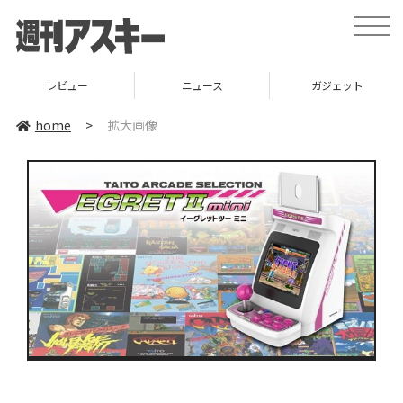
toggle
naviga
レビュー
ニュース
ガジェット
home
>
拡大画像