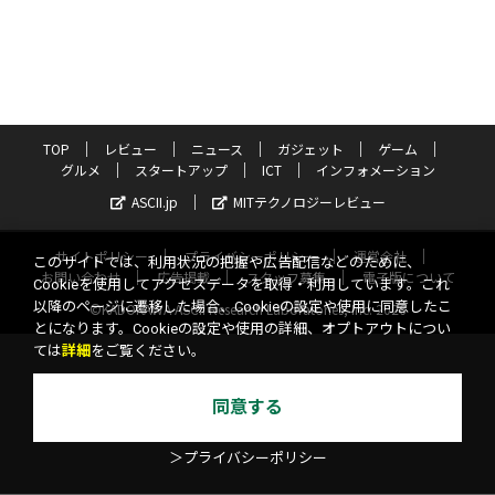
TOP
レビュー
ニュース
ガジェット
ゲーム
グルメ
スタートアップ
ICT
インフォメーション
ASCII.jp
MITテクノロジーレビュー
サイトポリシー
プライバシーポリシー
運営会社
このサイトでは、利用状況の把握や広告配信などのために、
お問い合わせ
広告掲載
スタッフ募集
電子版について
Cookieを使用してアクセスデータを取得・利用しています。これ
以降のページに遷移した場合、Cookieの設定や使用に同意したこ
©KADOKAWA ASCII Research Laboratories, Inc. 2026
とになります。Cookieの設定や使用の詳細、オプトアウトについ
ては
詳細
をご覧ください。
同意する
＞プライバシーポリシー