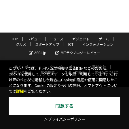
TOP
レビュー
ニュース
ガジェット
ゲーム
グルメ
スタートアップ
ICT
インフォメーション
ASCII.jp
MITテクノロジーレビュー
サイトポリシー
プライバシーポリシー
運営会社
このサイトでは、利用状況の把握や広告配信などのために、
お問い合わせ
広告掲載
スタッフ募集
電子版について
Cookieを使用してアクセスデータを取得・利用しています。これ
以降のページに遷移した場合、Cookieの設定や使用に同意したこ
©KADOKAWA ASCII Research Laboratories, Inc. 2026
とになります。Cookieの設定や使用の詳細、オプトアウトについ
ては
詳細
をご覧ください。
同意する
＞プライバシーポリシー