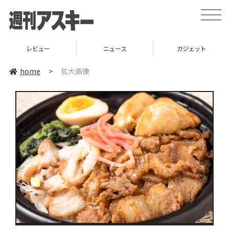
toggle
naviga
レビュー
ニュース
ガジェット
home
>
拡大画像