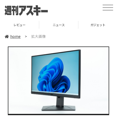
toggle
naviga
レビュー
ニュース
ガジェット
home
>
拡大画像