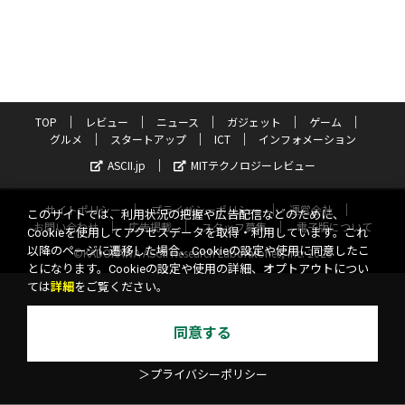
TOP
レビュー
ニュース
ガジェット
ゲーム
グルメ
スタートアップ
ICT
インフォメーション
ASCII.jp
MITテクノロジーレビュー
サイトポリシー
プライバシーポリシー
運営会社
このサイトでは、利用状況の把握や広告配信などのために、
お問い合わせ
広告掲載
スタッフ募集
電子版について
Cookieを使用してアクセスデータを取得・利用しています。これ
以降のページに遷移した場合、Cookieの設定や使用に同意したこ
©KADOKAWA ASCII Research Laboratories, Inc. 2026
とになります。Cookieの設定や使用の詳細、オプトアウトについ
ては
詳細
をご覧ください。
同意する
＞プライバシーポリシー