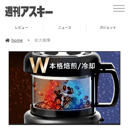
toggle
naviga
レビュー
ニュース
ガジェット
home
>
拡大画像