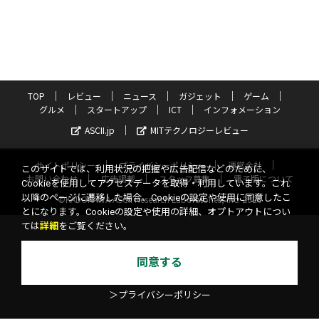
TOP
レビュー
ニュース
ガジェット
ゲーム
グルメ
スタートアップ
ICT
インフォメーション
ASCII.jp
MITテクノロジーレビュー
サイトポリシー
プライバシーポリシー
運営会社
このサイトでは、利用状況の把握や広告配信などのために、
お問い合わせ
広告掲載
スタッフ募集
電子版について
Cookieを使用してアクセスデータを取得・利用しています。これ
以降のページに遷移した場合、Cookieの設定や使用に同意したこ
©KADOKAWA ASCII Research Laboratories, Inc. 2026
とになります。Cookieの設定や使用の詳細、オプトアウトについ
ては
詳細
をご覧ください。
同意する
＞プライバシーポリシー