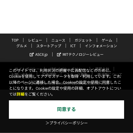
TOP
レビュー
ニュース
ガジェット
ゲーム
グルメ
スタートアップ
ICT
インフォメーション
ASCII.jp
MITテクノロジーレビュー
サイトポリシー
プライバシーポリシー
運営会社
このサイトでは、利用状況の把握や広告配信などのために、
お問い合わせ
広告掲載
スタッフ募集
電子版について
Cookieを使用してアクセスデータを取得・利用しています。これ
以降のページに遷移した場合、Cookieの設定や使用に同意したこ
©KADOKAWA ASCII Research Laboratories, Inc. 2026
とになります。Cookieの設定や使用の詳細、オプトアウトについ
ては
詳細
をご覧ください。
同意する
＞プライバシーポリシー