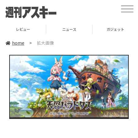
toggle
naviga
レビュー
ニュース
ガジェット
home
>
拡大画像