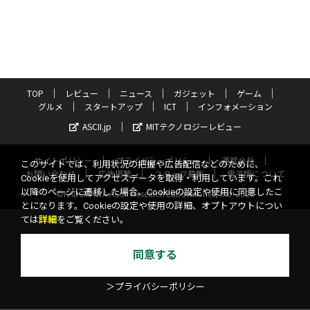
TOP
レビュー
ニュース
ガジェット
ゲーム
グルメ
スタートアップ
ICT
インフォメーション
ASCII.jp
MITテクノロジーレビュー
サイトポリシー
プライバシーポリシー
運営会社
このサイトでは、利用状況の把握や広告配信などのために、
お問い合わせ
広告掲載
スタッフ募集
電子版について
Cookieを使用してアクセスデータを取得・利用しています。これ
以降のページに遷移した場合、Cookieの設定や使用に同意したこ
©KADOKAWA ASCII Research Laboratories, Inc. 2026
とになります。Cookieの設定や使用の詳細、オプトアウトについ
ては
詳細
をご覧ください。
同意する
＞プライバシーポリシー