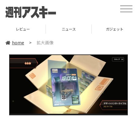
toggle
naviga
レビュー
ニュース
ガジェット
home
>
拡大画像