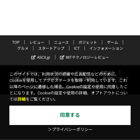
TOP
レビュー
ニュース
ガジェット
ゲーム
グルメ
スタートアップ
ICT
インフォメーション
ASCII.jp
MITテクノロジーレビュー
サイトポリシー
プライバシーポリシー
運営会社
このサイトでは、利用状況の把握や広告配信などのために、
お問い合わせ
広告掲載
スタッフ募集
電子版について
Cookieを使用してアクセスデータを取得・利用しています。これ
以降のページに遷移した場合、Cookieの設定や使用に同意したこ
©KADOKAWA ASCII Research Laboratories, Inc. 2026
とになります。Cookieの設定や使用の詳細、オプトアウトについ
ては
詳細
をご覧ください。
同意する
＞プライバシーポリシー