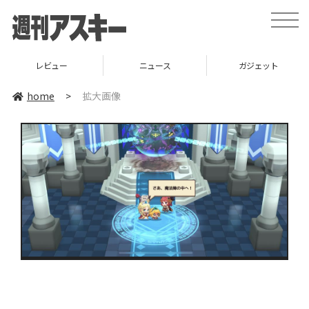
toggle
naviga
レビュー
ニュース
ガジェット
home
>
拡大画像