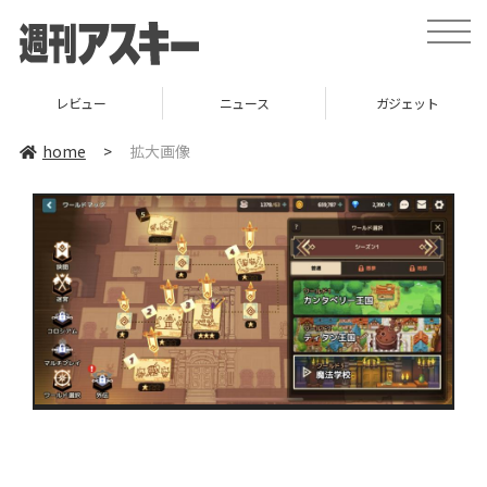
toggle
naviga
レビュー
ニュース
ガジェット
home
>
拡大画像