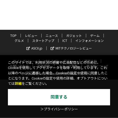
TOP
レビュー
ニュース
ガジェット
ゲーム
グルメ
スタートアップ
ICT
インフォメーション
ASCII.jp
MITテクノロジーレビュー
サイトポリシー
プライバシーポリシー
運営会社
このサイトでは、利用状況の把握や広告配信などのために、
お問い合わせ
広告掲載
スタッフ募集
電子版について
Cookieを使用してアクセスデータを取得・利用しています。これ
以降のページに遷移した場合、Cookieの設定や使用に同意したこ
©KADOKAWA ASCII Research Laboratories, Inc. 2026
とになります。Cookieの設定や使用の詳細、オプトアウトについ
ては
詳細
をご覧ください。
同意する
＞プライバシーポリシー