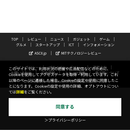
TOP
レビュー
ニュース
ガジェット
ゲーム
グルメ
スタートアップ
ICT
インフォメーション
ASCII.jp
MITテクノロジーレビュー
サイトポリシー
プライバシーポリシー
運営会社
このサイトでは、利用状況の把握や広告配信などのために、
お問い合わせ
広告掲載
スタッフ募集
電子版について
Cookieを使用してアクセスデータを取得・利用しています。これ
以降のページに遷移した場合、Cookieの設定や使用に同意したこ
©KADOKAWA ASCII Research Laboratories, Inc. 2026
とになります。Cookieの設定や使用の詳細、オプトアウトについ
ては
詳細
をご覧ください。
同意する
＞プライバシーポリシー