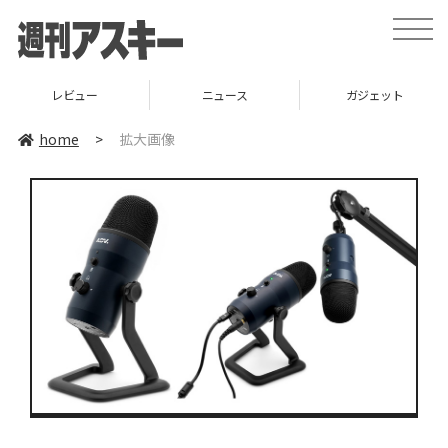
toggle
naviga
レビュー
ニュース
ガジェット
home
>
拡大画像