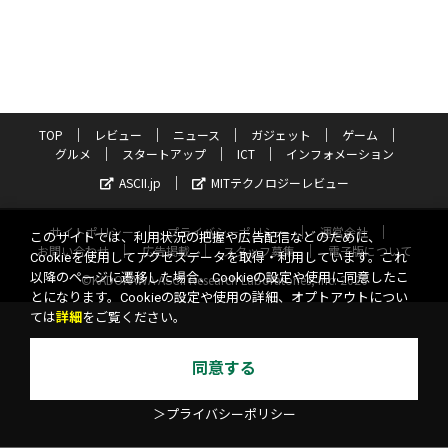
TOP
レビュー
ニュース
ガジェット
ゲーム
グルメ
スタートアップ
ICT
インフォメーション
ASCII.jp
MITテクノロジーレビュー
サイトポリシー
プライバシーポリシー
運営会社
このサイトでは、利用状況の把握や広告配信などのために、
お問い合わせ
広告掲載
スタッフ募集
電子版について
Cookieを使用してアクセスデータを取得・利用しています。これ
以降のページに遷移した場合、Cookieの設定や使用に同意したこ
©KADOKAWA ASCII Research Laboratories, Inc. 2026
とになります。Cookieの設定や使用の詳細、オプトアウトについ
ては
詳細
をご覧ください。
同意する
＞プライバシーポリシー