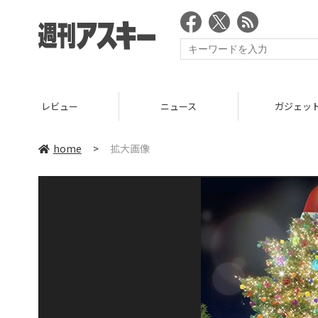
レビュー
ニュース
ガジェッ
home
>
拡大画像