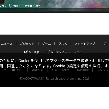
ニュース
ガジェット
ゲーム
グルメ
スタートアップ
ICT
ASCII.jp
MITテクノロジーレビュー
ために、Cookieを使用してアクセスデータを取得・利用して
使用に同意したことになります。Cookieの設定や使用の詳細、
ライバシーポリシー
運営会社
お問い合わせ
広告掲載
スタッフ
©KADOKAWA ASCII Research Laboratories, Inc. 2026