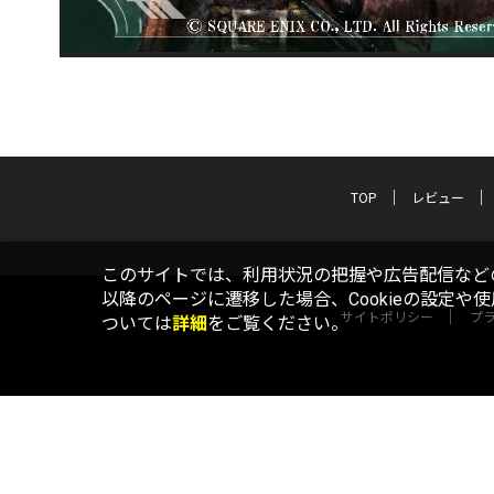
TOP
レビュー
このサイトでは、利用状況の把握や広告配信などの
以降のページに遷移した場合、Cookieの設定や
サイトポリシー
プ
ついては
詳細
をご覧ください。