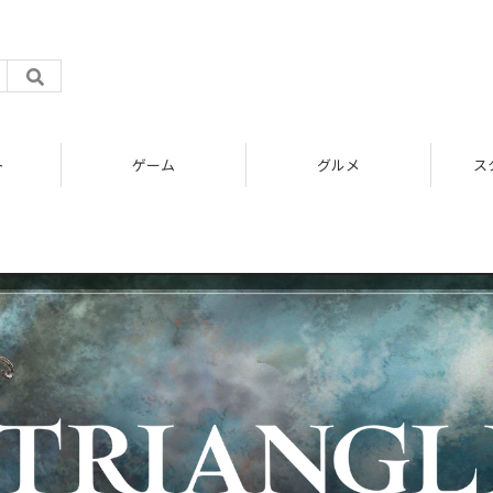
ト
ゲーム
グルメ
ス