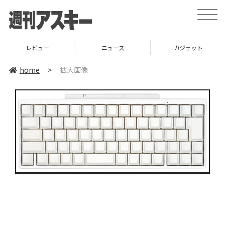
toggle
naviga
レビュー
ニュース
ガジェット
home
>
拡大画像