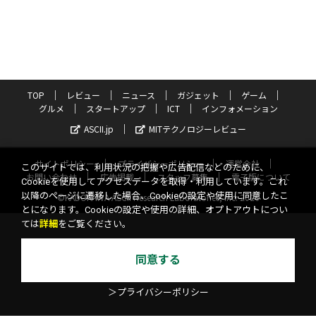
TOP
レビュー
ニュース
ガジェット
ゲーム
グルメ
スタートアップ
ICT
インフォメーション
ASCII.jp
MITテクノロジーレビュー
サイトポリシー
プライバシーポリシー
運営会社
このサイトでは、利用状況の把握や広告配信などのために、
お問い合わせ
広告掲載
スタッフ募集
電子版について
Cookieを使用してアクセスデータを取得・利用しています。これ
以降のページに遷移した場合、Cookieの設定や使用に同意したこ
©KADOKAWA ASCII Research Laboratories, Inc. 2026
とになります。Cookieの設定や使用の詳細、オプトアウトについ
ては
詳細
をご覧ください。
同意する
＞プライバシーポリシー