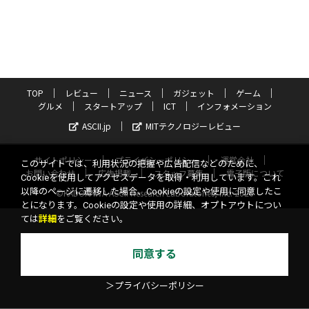
TOP
レビュー
ニュース
ガジェット
ゲーム
グルメ
スタートアップ
ICT
インフォメーション
ASCII.jp
MITテクノロジーレビュー
サイトポリシー
プライバシーポリシー
運営会社
このサイトでは、利用状況の把握や広告配信などのために、
お問い合わせ
広告掲載
スタッフ募集
電子版について
Cookieを使用してアクセスデータを取得・利用しています。これ
以降のページに遷移した場合、Cookieの設定や使用に同意したこ
©KADOKAWA ASCII Research Laboratories, Inc. 2026
とになります。Cookieの設定や使用の詳細、オプトアウトについ
ては
詳細
をご覧ください。
同意する
＞プライバシーポリシー