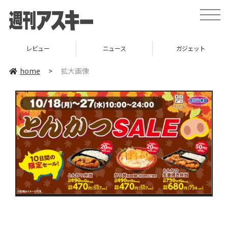
toggle
naviga
レビュー
ニュース
ガジェット
home
>
拡大画像