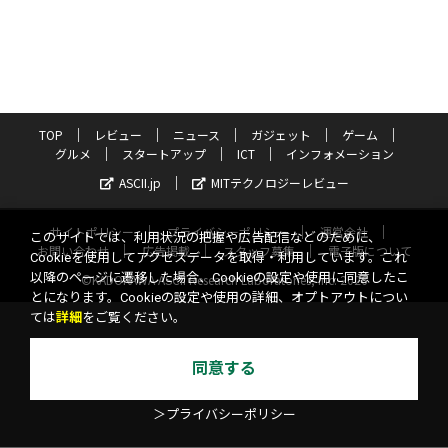
TOP
レビュー
ニュース
ガジェット
ゲーム
グルメ
スタートアップ
ICT
インフォメーション
ASCII.jp
MITテクノロジーレビュー
サイトポリシー
プライバシーポリシー
運営会社
このサイトでは、利用状況の把握や広告配信などのために、
お問い合わせ
広告掲載
スタッフ募集
電子版について
Cookieを使用してアクセスデータを取得・利用しています。これ
以降のページに遷移した場合、Cookieの設定や使用に同意したこ
©KADOKAWA ASCII Research Laboratories, Inc. 2026
とになります。Cookieの設定や使用の詳細、オプトアウトについ
ては
詳細
をご覧ください。
同意する
＞プライバシーポリシー