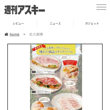
toggle
naviga
レビュー
ニュース
ガジェット
home
>
拡大画像