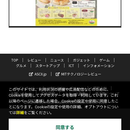
TOP
レビュー
ニュース
ガジェット
ゲーム
グルメ
スタートアップ
ICT
インフォメーション
ASCII.jp
MITテクノロジーレビュー
サイトポリシー
プライバシーポリシー
運営会社
このサイトでは、利用状況の把握や広告配信などのために、
お問い合わせ
広告掲載
スタッフ募集
電子版について
Cookieを使用してアクセスデータを取得・利用しています。これ
以降のページに遷移した場合、Cookieの設定や使用に同意したこ
©KADOKAWA ASCII Research Laboratories, Inc. 2026
とになります。Cookieの設定や使用の詳細、オプトアウトについ
ては
詳細
をご覧ください。
同意する