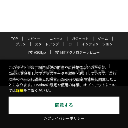
TOP
レビュー
ニュース
ガジェット
ゲーム
グルメ
スタートアップ
ICT
インフォメーション
ASCII.jp
MITテクノロジーレビュー
サイトポリシー
プライバシーポリシー
運営会社
このサイトでは、利用状況の把握や広告配信などのために、
お問い合わせ
広告掲載
スタッフ募集
電子版について
Cookieを使用してアクセスデータを取得・利用しています。これ
以降のページに遷移した場合、Cookieの設定や使用に同意したこ
©KADOKAWA ASCII Research Laboratories, Inc. 2026
とになります。Cookieの設定や使用の詳細、オプトアウトについ
ては
詳細
をご覧ください。
同意する
＞プライバシーポリシー