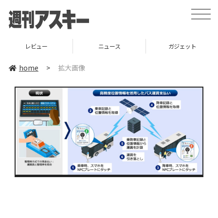
toggle
naviga
レビュー
ニュース
ガジェット
home
>
拡大画像