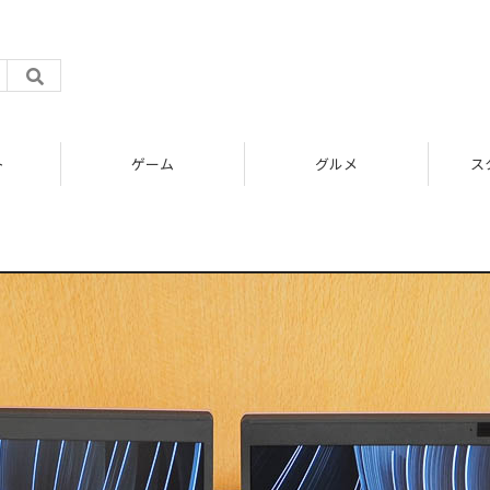
ト
ゲーム
グルメ
ス