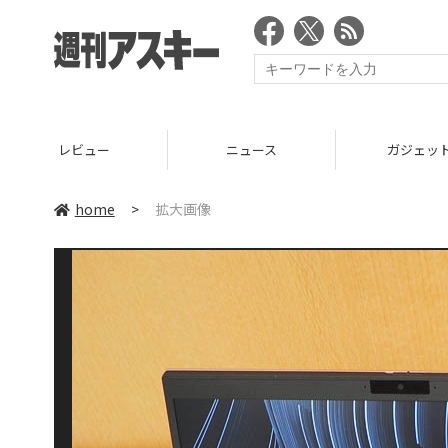
レビュー
ニュース
ガジェッ
home
>
拡大画像