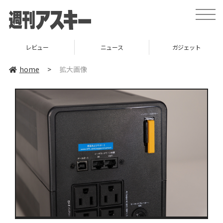
toggle
naviga
レビュー
ニュース
ガジェット
home
>
拡大画像