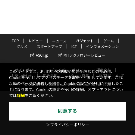
TOP
レビュー
ニュース
ガジェット
ゲーム
グルメ
スタートアップ
ICT
インフォメーション
ASCII.jp
MITテクノロジーレビュー
サイトポリシー
プライバシーポリシー
運営会社
このサイトでは、利用状況の把握や広告配信などのために、
お問い合わせ
広告掲載
スタッフ募集
電子版について
Cookieを使用してアクセスデータを取得・利用しています。これ
以降のページに遷移した場合、Cookieの設定や使用に同意したこ
©KADOKAWA ASCII Research Laboratories, Inc. 2026
とになります。Cookieの設定や使用の詳細、オプトアウトについ
ては
詳細
をご覧ください。
同意する
＞プライバシーポリシー