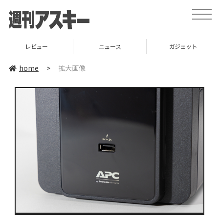
toggle
naviga
レビュー
ニュース
ガジェット
home
>
拡大画像