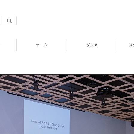
ト
ゲーム
グルメ
ス