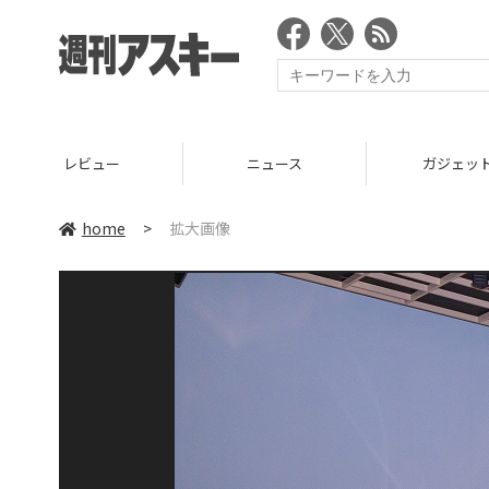
レビュー
ニュース
ガジェッ
home
>
拡大画像