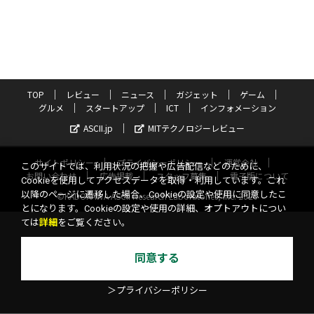
TOP
レビュー
ニュース
ガジェット
ゲーム
グルメ
スタートアップ
ICT
インフォメーション
ASCII.jp
MITテクノロジーレビュー
サイトポリシー
プライバシーポリシー
運営会社
このサイトでは、利用状況の把握や広告配信などのために、
お問い合わせ
広告掲載
スタッフ募集
電子版について
Cookieを使用してアクセスデータを取得・利用しています。これ
以降のページに遷移した場合、Cookieの設定や使用に同意したこ
©KADOKAWA ASCII Research Laboratories, Inc. 2026
とになります。Cookieの設定や使用の詳細、オプトアウトについ
ては
詳細
をご覧ください。
同意する
＞プライバシーポリシー