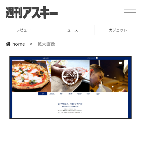
toggle
naviga
レビュー
ニュース
ガジェット
home
>
拡大画像