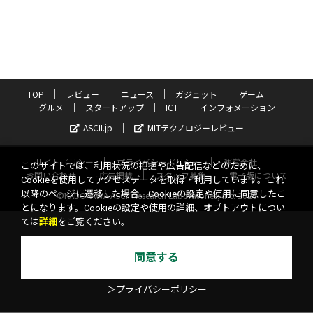
TOP
レビュー
ニュース
ガジェット
ゲーム
グルメ
スタートアップ
ICT
インフォメーション
ASCII.jp
MITテクノロジーレビュー
サイトポリシー
プライバシーポリシー
運営会社
このサイトでは、利用状況の把握や広告配信などのために、
お問い合わせ
広告掲載
スタッフ募集
電子版について
Cookieを使用してアクセスデータを取得・利用しています。これ
以降のページに遷移した場合、Cookieの設定や使用に同意したこ
©KADOKAWA ASCII Research Laboratories, Inc. 2026
とになります。Cookieの設定や使用の詳細、オプトアウトについ
ては
詳細
をご覧ください。
同意する
＞プライバシーポリシー