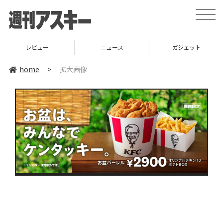
toggle
naviga
レビュー
ニュース
ガジェット
home
>
拡大画像