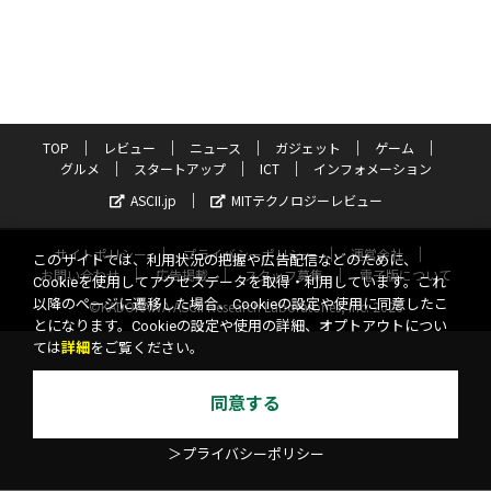
TOP
レビュー
ニュース
ガジェット
ゲーム
グルメ
スタートアップ
ICT
インフォメーション
ASCII.jp
MITテクノロジーレビュー
サイトポリシー
プライバシーポリシー
運営会社
このサイトでは、利用状況の把握や広告配信などのために、
お問い合わせ
広告掲載
スタッフ募集
電子版について
Cookieを使用してアクセスデータを取得・利用しています。これ
以降のページに遷移した場合、Cookieの設定や使用に同意したこ
©KADOKAWA ASCII Research Laboratories, Inc. 2026
とになります。Cookieの設定や使用の詳細、オプトアウトについ
ては
詳細
をご覧ください。
同意する
＞プライバシーポリシー