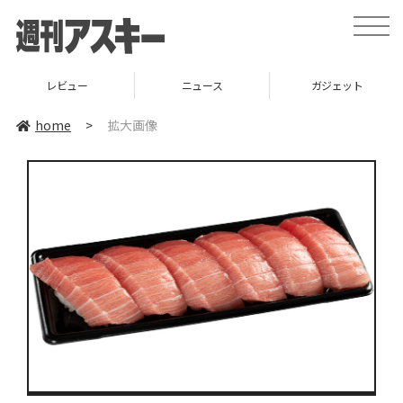
toggle
naviga
レビュー
ニュース
ガジェット
home
>
拡大画像