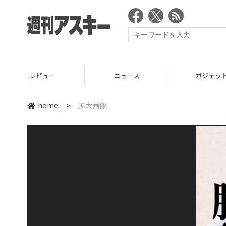
レビュー
ニュース
ガジェッ
home
>
拡大画像