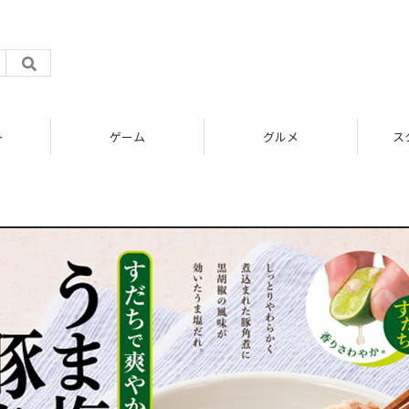
ト
ゲーム
グルメ
ス