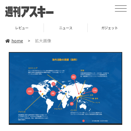
toggle
naviga
レビュー
ニュース
ガジェット
home
>
拡大画像