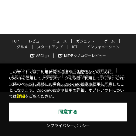
TOP
レビュー
ニュース
ガジェット
ゲーム
グルメ
スタートアップ
ICT
インフォメーション
ASCII.jp
MITテクノロジーレビュー
サイトポリシー
プライバシーポリシー
運営会社
このサイトでは、利用状況の把握や広告配信などのために、
お問い合わせ
広告掲載
スタッフ募集
電子版について
Cookieを使用してアクセスデータを取得・利用しています。これ
以降のページに遷移した場合、Cookieの設定や使用に同意したこ
©KADOKAWA ASCII Research Laboratories, Inc. 2026
とになります。Cookieの設定や使用の詳細、オプトアウトについ
ては
詳細
をご覧ください。
同意する
＞プライバシーポリシー