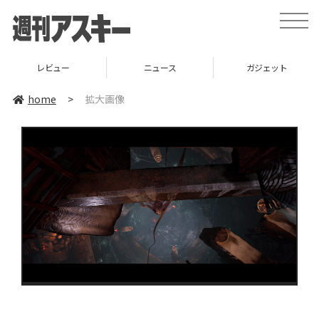
toggle
naviga
レビュー
ニュース
ガジェット
home
>
拡大画像