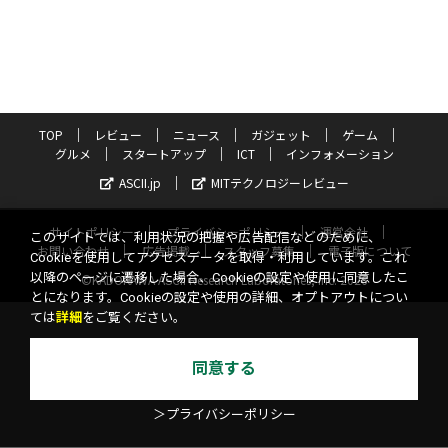
TOP
レビュー
ニュース
ガジェット
ゲーム
グルメ
スタートアップ
ICT
インフォメーション
ASCII.jp
MITテクノロジーレビュー
サイトポリシー
プライバシーポリシー
運営会社
このサイトでは、利用状況の把握や広告配信などのために、
お問い合わせ
広告掲載
スタッフ募集
電子版について
Cookieを使用してアクセスデータを取得・利用しています。これ
以降のページに遷移した場合、Cookieの設定や使用に同意したこ
©KADOKAWA ASCII Research Laboratories, Inc. 2026
とになります。Cookieの設定や使用の詳細、オプトアウトについ
ては
詳細
をご覧ください。
同意する
＞プライバシーポリシー