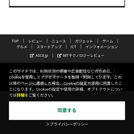
TOP
レビュー
ニュース
ガジェット
ゲーム
グルメ
スタートアップ
ICT
インフォメーション
ASCII.jp
MITテクノロジーレビュー
サイトポリシー
プライバシーポリシー
運営会社
このサイトでは、利用状況の把握や広告配信などのために、
お問い合わせ
広告掲載
スタッフ募集
電子版について
Cookieを使用してアクセスデータを取得・利用しています。これ
以降のページに遷移した場合、Cookieの設定や使用に同意したこ
©KADOKAWA ASCII Research Laboratories, Inc. 2026
とになります。Cookieの設定や使用の詳細、オプトアウトについ
ては
詳細
をご覧ください。
同意する
＞プライバシーポリシー