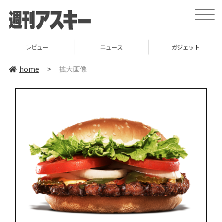
toggle
naviga
レビュー
ニュース
ガジェット
home
>
拡大画像